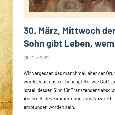
30. März, Mittwoch de
Sohn gibt Leben, wem 
29. März 2022
Hubert
Keine
App-
Grabmann
Kommentare
spirituelles
Wir vergessen das manchmal, aber der Grun
wurde, war, dass er behauptete, wie Gott z
Israel, dessen Sinn für Transzendenz absol
Anspruch des Zimmermanns aus Nazareth, wie
empfunden worden sein.