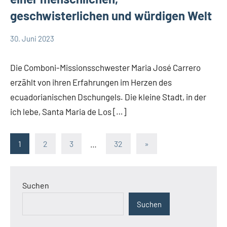
geschwisterlichen und würdigen Welt
30. Juni 2023
Andrea
App-
Fuchs
news
Die Comboni-Missionsschwester Maria José Carrero
Comboni-
erzählt von ihren Erfahrungen im Herzen des
Missionsschwestern
ecuadorianischen Dschungels. Die kleine Stadt, in der
Startseite
ich lebe, Santa Maria de Los […]
Weltweit
Seitennummerierung
Nächste
1
2
3
…
32
»
Beiträge
der
Beiträge
Suchen
Suchen