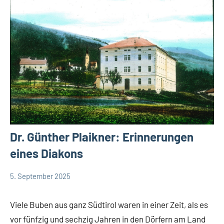
Dr. Günther Plaikner: Erinnerungen
eines Diakons
5. September 2025
Andrea
DSP
Fuchs
Startseite
Viele Buben aus ganz Südtirol waren in einer Zeit, als es
vor fünfzig und sechzig Jahren in den Dörfern am Land