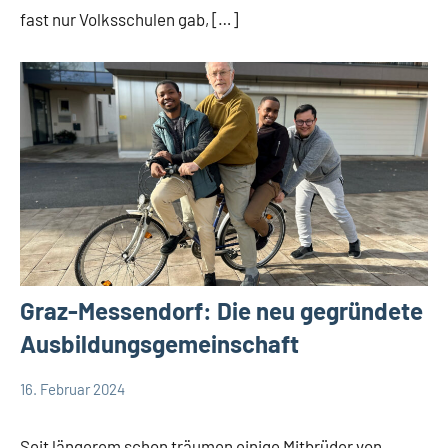
fast nur Volksschulen gab, […]
Graz-Messendorf: Die neu gegründete
Ausbildungsgemeinschaft
16. Februar 2024
Andrea
DSP
Fuchs
Startseite
Seit längerem schon träumen einige Mitbrüder von