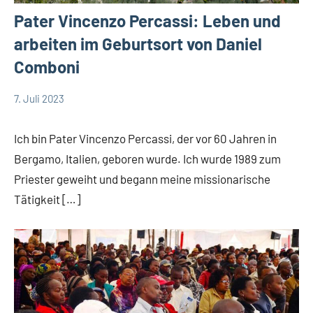
Pater Vincenzo Percassi: Leben und
arbeiten im Geburtsort von Daniel
Comboni
7. Juli 2023
Andrea
App-
Fuchs
news
Ich bin Pater Vincenzo Percassi, der vor 60 Jahren in
Startseite
Bergamo, Italien, geboren wurde. Ich wurde 1989 zum
Weltweit
Priester geweiht und begann meine missionarische
Tätigkeit […]