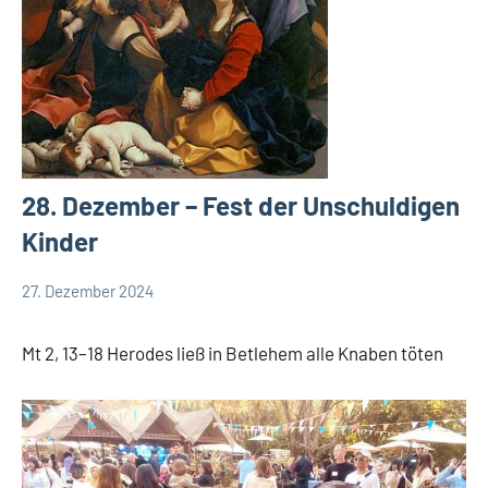
28. Dezember – Fest der Unschuldigen
Kinder
27. Dezember 2024
Hubert
App-
Grabmann
spirituelles
Mt 2, 13–18 Herodes ließ in Betlehem alle Knaben töten