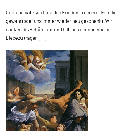
App-
Fuchs
news
Gott und Vater,du hast den Frieden in unserer Familie
App-
gewahrtoder uns immer wieder neu geschenkt.Wir
spirituelles
danken dir.Behüte uns und hilf, uns gegenseitig in
Liebezu tragen […]