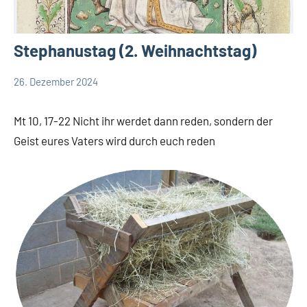
Stephanustag (2. Weihnachtstag)
26. Dezember 2024
Andrea
App-
Fuchs
news
Mt 10, 17-22 Nicht ihr werdet dann reden, sondern der
App-
Geist eures Vaters wird durch euch reden
spirituelles