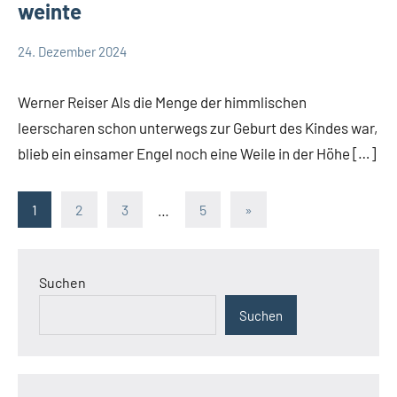
weinte
24. Dezember 2024
Hubert
App-
Grabmann
Weisheit
Werner Reiser Als die Menge der himmlischen
leerscharen schon unterwegs zur Geburt des Kindes war,
blieb ein einsamer Engel noch eine Weile in der Höhe […]
Seitennummerierung
Nächste
1
2
3
…
5
»
Beiträge
der
Beiträge
Suchen
Suchen