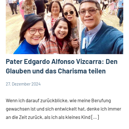
Pater Edgardo Alfonso Vizcarra: Den
Glauben und das Charisma teilen
27. Dezember 2024
Andrea
App-
Fuchs
news
Wenn ich darauf zurückblicke, wie meine Berufung
gewachsen ist und sich entwickelt hat, denke ich immer
an die Zeit zurück, als ich als kleines Kind […]