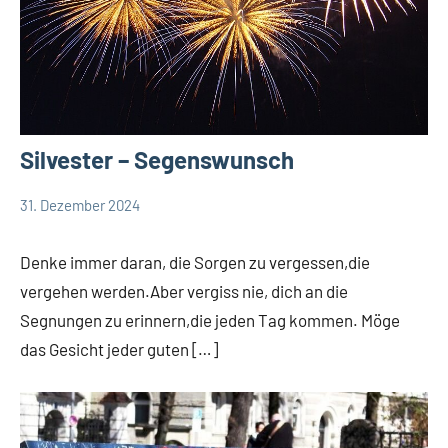
Silvester – Segenswunsch
31. Dezember 2024
Andrea
App-
Fuchs
news
Denke immer daran, die Sorgen zu vergessen,die
App-
vergehen werden.Aber vergiss nie, dich an die
spirituelles
Segnungen zu erinnern,die jeden Tag kommen. Möge
das Gesicht jeder guten […]