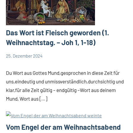
Das Wort ist Fleisch geworden (1.
Weihnachtstag. – Joh 1, 1-18)
25. Dezember 2024
Andrea
App-
Fuchs
news
Du Wort aus Gottes Mund,gesprochen in diese Zeit für
App-
uns,eindeutig und unmissverständlich,durchsichtig und
spirituelles
klar,für alle Zeit gültig – endgültig –Wort aus deinem
Mund, Wort aus […]
Vom Engel der am Weihnachtsabend