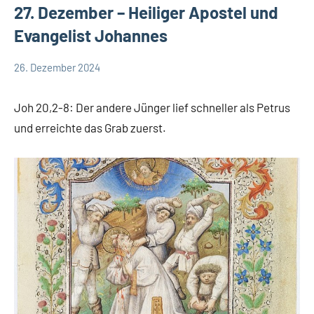
27. Dezember – Heiliger Apostel und
Evangelist Johannes
26. Dezember 2024
Hubert
App-
Grabmann
spirituelles
Joh 20,2-8: Der andere Jünger lief schneller als Petrus
und erreichte das Grab zuerst.