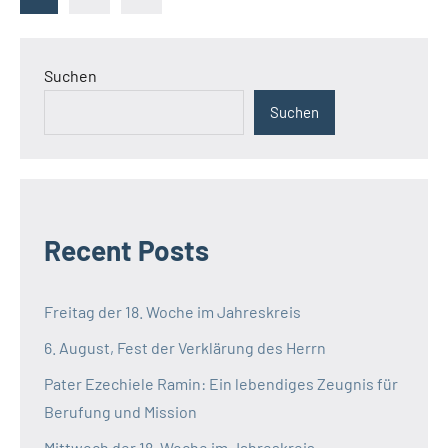
Beiträge
der
Beiträge
Suchen
Suchen
Recent Posts
Freitag der 18. Woche im Jahreskreis
6. August, Fest der Verklärung des Herrn
Pater Ezechiele Ramin: Ein lebendiges Zeugnis für
Berufung und Mission
Mittwoch der 18. Woche im Jahreskreis