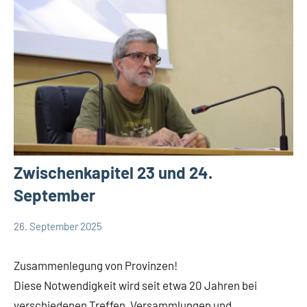
Zwischenkapitel 23 und 24.
September
26. September 2025
Hubert
App-
Grabmann
Comboni
Zusammenlegung von Provinzen!
intern
Diese Notwendigkeit wird seit etwa 20 Jahren bei
App-
verschiedenen Treffen, Versammlungen und