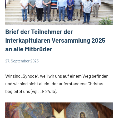
Brief der Teilnehmer der
Interkapitularen Versammlung 2025
an alle Mitbrüder
27. September 2025
Hubert
App-
Grabmann
Comboni
Wir sind „Synode“, weil wir uns auf einem Weg befinden,
intern
und wir sind nicht allein: der auferstandene Christus
App-
begleitet uns (vgl. Lk 24,15).
news
App-
Weisheit