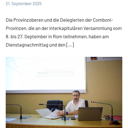
21. September 2025
Hubert
App-
Grabmann
Comboni
Die Provinzoberen und die Delegierten der Comboni-
intern
Provinzen, die an der interkapitulären Versammlung vom
App-
8. bis 27. September in Rom teilnehmen, haben am
Weisheit
Dienstagnachmittag und den […]