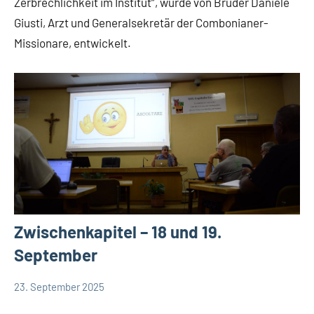
Zerbrechlichkeit im Institut“, wurde von Bruder Daniele
App-
Giusti, Arzt und Generalsekretär der Combonianer-
Weisheit
Missionare, entwickelt.
Zwischenkapitel – 18 und 19.
September
23. September 2025
Hubert
App-
Grabmann