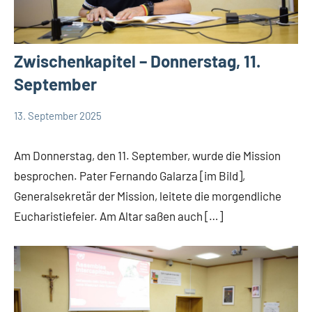
Zwischenkapitel – Donnerstag, 11.
September
13. September 2025
Hubert
App-
Grabmann
Comboni
Am Donnerstag, den 11. September, wurde die Mission
intern
besprochen. Pater Fernando Galarza [im Bild],
App-
Generalsekretär der Mission, leitete die morgendliche
Weisheit
Eucharistiefeier. Am Altar saßen auch […]