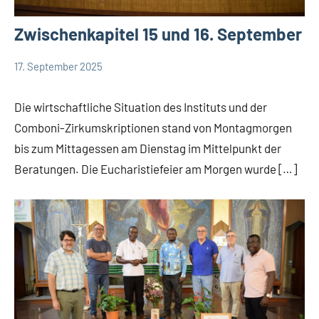
Zwischenkapitel 15 und 16. September
17. September 2025
Hubert
App-
Grabmann
Comboni
Die wirtschaftliche Situation des Instituts und der
intern
Comboni-Zirkumskriptionen stand von Montagmorgen
App-
bis zum Mittagessen am Dienstag im Mittelpunkt der
Weisheit
Beratungen. Die Eucharistiefeier am Morgen wurde […]