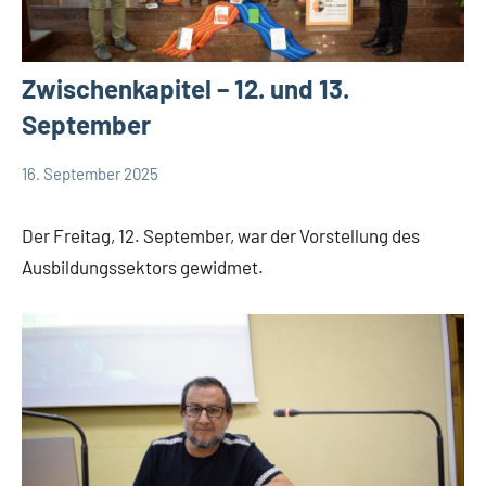
Zwischenkapitel – 12. und 13.
September
16. September 2025
Hubert
App-
Grabmann
Comboni
Der Freitag, 12. September, war der Vorstellung des
intern
Ausbildungssektors gewidmet.
App-
Weisheit