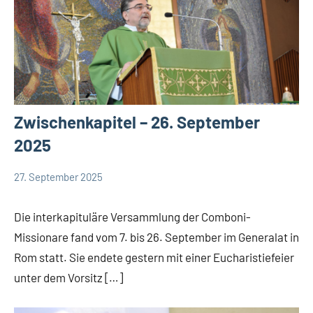
Zwischenkapitel – 26. September
2025
27. September 2025
Hubert
App-
Grabmann
Comboni
Die interkapituläre Versammlung der Comboni-
intern
Missionare fand vom 7. bis 26. September im Generalat in
App-
Rom statt. Sie endete gestern mit einer Eucharistiefeier
Weisheit
unter dem Vorsitz […]