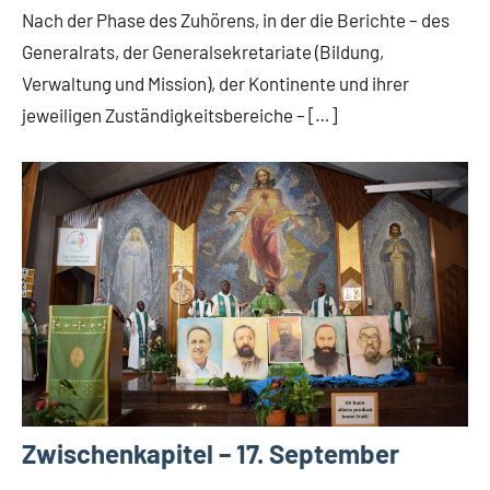
Comboni
Nach der Phase des Zuhörens, in der die Berichte – des
intern
Generalrats, der Generalsekretariate (Bildung,
App-
Verwaltung und Mission), der Kontinente und ihrer
Weisheit
jeweiligen Zuständigkeitsbereiche – […]
Zwischenkapitel – 17. September