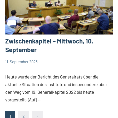
Zwischenkapitel – Mittwoch, 10.
September
11. September 2025
Hubert
App-
Grabmann
Comboni
Heute wurde der Bericht des Generalrats über die
intern
aktuelle Situation des Instituts und insbesondere über
App-
den Weg vom 19. Generalkapitel 2022 bis heute
Weisheit
vorgestellt. (Auf […]
Seitennummerierung
Nächste
1
2
»