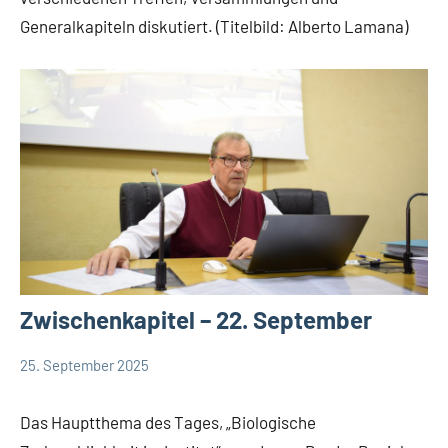
Weisheit
Generalkapiteln diskutiert. (Titelbild: Alberto Lamana)
Zwischenkapitel – 22. September
25. September 2025
Hubert
App-
Grabmann
Comboni
Das Hauptthema des Tages, „Biologische
intern