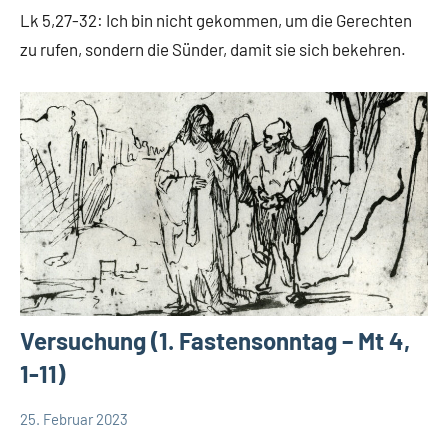
Grabmann
spirituelles
Lk 5,27-32: Ich bin nicht gekommen, um die Gerechten
zu rufen, sondern die Sünder, damit sie sich bekehren.
Versuchung (1. Fastensonntag – Mt 4,
1-11)
25. Februar 2023
Andrea
App-