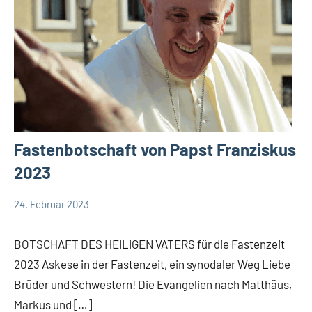
Fastenbotschaft von Papst Franziskus
2023
24. Februar 2023
Andrea
App-
Fuchs
news
BOTSCHAFT DES HEILIGEN VATERS für die Fastenzeit
App-
2023 Askese in der Fastenzeit, ein synodaler Weg Liebe
spirituelles
Brüder und Schwestern! Die Evangelien nach Matthäus,
Startseite
Markus und […]