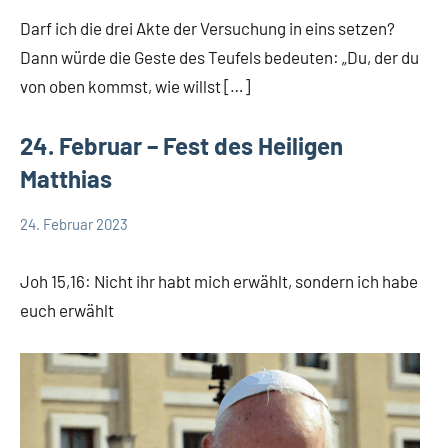
Fuchs
news
Darf ich die drei Akte der Versuchung in eins setzen?
App-
Dann würde die Geste des Teufels bedeuten: „Du, der du
spirituelles
von oben kommst, wie willst […]
DSP
Startseite
24. Februar – Fest des Heiligen
Weltweit
Matthias
24. Februar 2023
Hubert
App-
Grabmann
spirituelles
Joh 15,16: Nicht ihr habt mich erwählt, sondern ich habe
euch erwählt