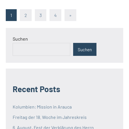
Seitennummerierung
Nächste
1
2
3
4
»
Beiträge
der
Beiträge
Suchen
Suchen
Recent Posts
Kolumbien: Mission in Arauca
Freitag der 18. Woche im Jahreskreis
6. August, Fest der Verklärung des Herrn