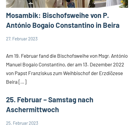
Mosambik: Bischofsweihe von P.
António Bogaio Constantino in Beira
27. Februar 2023
Andrea
App-
Fuchs
news
Am 19. Februar fand die Bischofsweihe von Msgr. António
Startseite
Manuel Bogaio Constantino, der am 13. Dezember 2022
Weltweit
von Papst Franziskus zum Weihbischof der Erzdiözese
Beira […]
25. Februar – Samstag nach
Aschermittwoch
25. Februar 2023
Hubert
App-