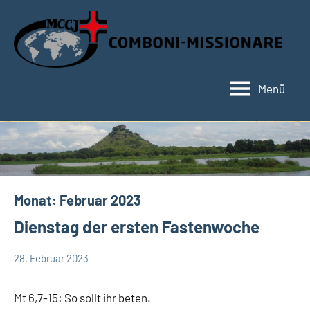
Zum
Inhalt
springen
Menü
Hauptseite
Monat:
Februar 2023
Dienstag der ersten Fastenwoche
28. Februar 2023
Hubert
App-
Grabmann
spirituelles
Mt 6,7-15: So sollt ihr beten.