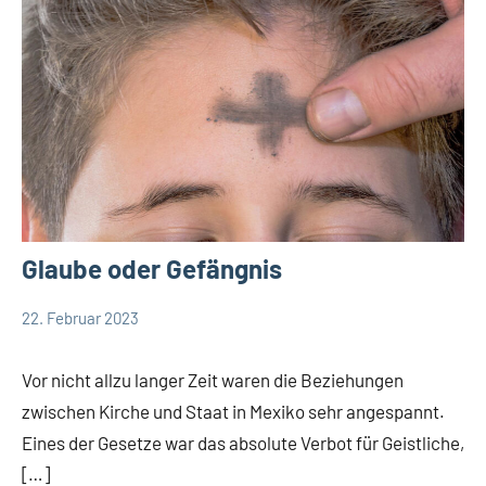
Glaube oder Gefängnis
22. Februar 2023
Andrea
Keine
App-
Fuchs
Kommentare
news
Vor nicht allzu langer Zeit waren die Beziehungen
Startseite
zwischen Kirche und Staat in Mexiko sehr angespannt.
Weltweit
Eines der Gesetze war das absolute Verbot für Geistliche,
[…]