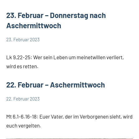
Weltweit
23. Februar – Donnerstag nach
Aschermittwoch
23. Februar 2023
Hubert
App-
Grabmann
spirituelles
Lk 9,22-25: Wer sein Leben um meinetwillen verliert,
wird es retten.
22. Februar – Aschermittwoch
22. Februar 2023
Hubert
App-
Grabmann
spirituelles
Mt 6,1-6.16-18: Euer Vater, der im Verborgenen sieht, wird
euch vergelten.