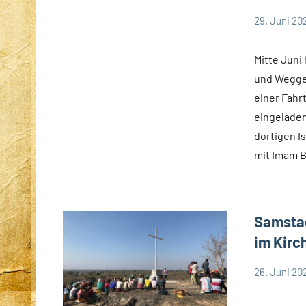
29. Juni 20
Andrea
App-
Fuchs
news
Mitte Juni
und Wegge
einer Fahr
eingeladen
dortigen 
mit Imam B
Samstag
im Kirc
26. Juni 20
Hubert
App-
Grabmann
spirituelle