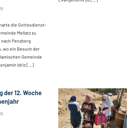
26
 hatte die Gottesdienst-
meinde Mellatz zu
t nach Penzberg
, wo ein Besuch der
Islamischen Gemeinde
enjamin Idriz […]
 der 12. Woche
henjahr
26
s