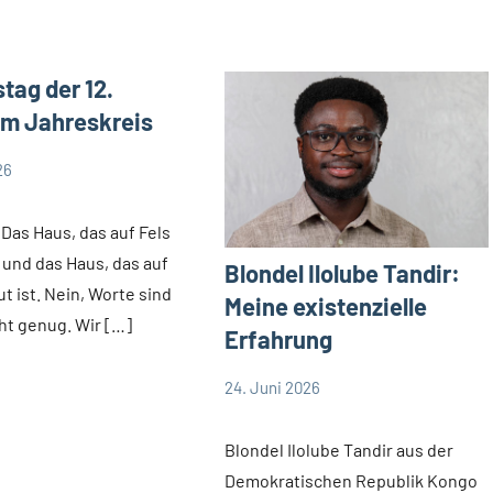
tag der 12.
m Jahreskreis
26
s
 Das Haus, das auf Fels
, und das Haus, das auf
Blondel Ilolube Tandir:
t ist. Nein, Worte sind
Meine existenzielle
cht genug. Wir […]
Erfahrung
24. Juni 2026
Andrea
App-
Fuchs
news
Blondel Ilolube Tandir aus der
Demokratischen Republik Kongo