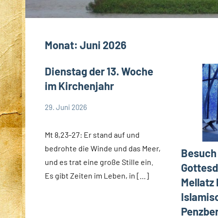
Monat:
Juni 2026
Dienstag der 13. Woche
im Kirchenjahr
29. Juni 2026
Hubert
App-
Grabmann
spirituelles
Mt 8,23-27: Er stand auf und
bedrohte die Winde und das Meer,
Besuch
und es trat eine große Stille ein.
Gottes
Es gibt Zeiten im Leben, in […]
Mellatz 
Islami
Penzbe