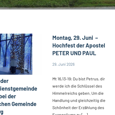
Montag, 29. Juni –
Hochfest der Apostel
PETER UND PAUL
29. Juni 2026
Hubert
App-
Grabmann
spirituelles
Mt 16,13-19: Du bist Petrus, dir
 der
werde ich die Schlüssel des
dienstgemeinde
Himmelreichs geben. Um die
bei der
Handlung und gleichzeitig die
schen Gemeinde
Schönheit der Erzählung des
rg
Evangeliums zu […]