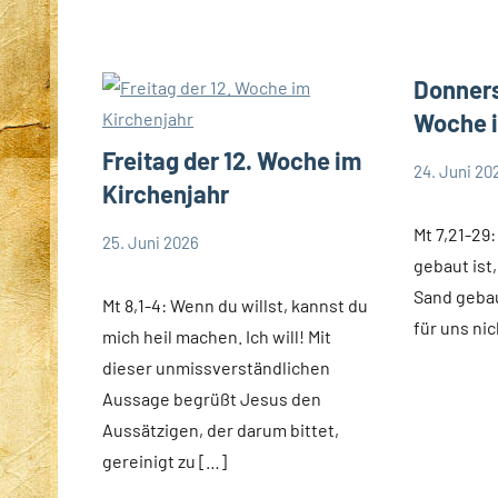
Donners
Woche i
Freitag der 12. Woche im
24. Juni 20
Hubert
App-
Kirchenjahr
Grabmann
spirituelle
Mt 7,21-29:
25. Juni 2026
Hubert
App-
gebaut ist
Grabmann
spirituelles
Sand gebau
Mt 8,1-4: Wenn du willst, kannst du
für uns ni
mich heil machen. Ich will! Mit
dieser unmissverständlichen
Aussage begrüßt Jesus den
Aussätzigen, der darum bittet,
gereinigt zu […]