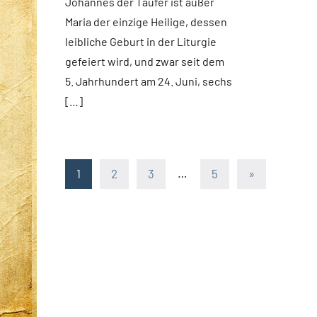
Johannes der Täufer ist außer
Maria der einzige Heilige, dessen
leibliche Geburt in der Liturgie
gefeiert wird, und zwar seit dem
5. Jahrhundert am 24. Juni, sechs
[…]
Seitennummerierung
Nächste
1
2
3
…
5
»
Beiträge
der
Beiträge