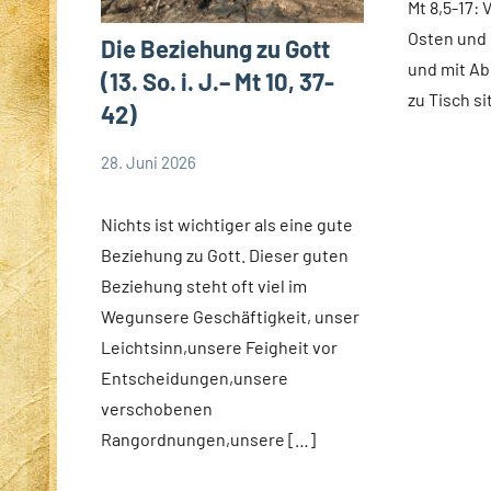
Mt 8,5-17:
Osten und
Die Beziehung zu Gott
und mit Ab
(13. So. i. J.– Mt 10, 37-
zu Tisch si
42)
28. Juni 2026
Andrea
App-
Fuchs
news
Nichts ist wichtiger als eine gute
App-
Beziehung zu Gott. Dieser guten
spirituelles
Beziehung steht oft viel im
Wegunsere Geschäftigkeit, unser
Leichtsinn,unsere Feigheit vor
Entscheidungen,unsere
verschobenen
Rangordnungen,unsere […]