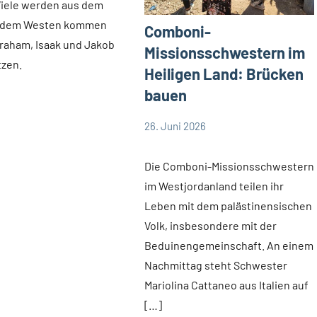
 Viele werden aus dem
 dem Westen kommen
Comboni-
raham, Isaak und Jakob
Missionsschwestern im
tzen.
Heiligen Land: Brücken
bauen
26. Juni 2026
Andrea
App-
Fuchs
news
Die Comboni-Missionsschwestern
im Westjordanland teilen ihr
Leben mit dem palästinensischen
Volk, insbesondere mit der
Beduinengemeinschaft. An einem
Nachmittag steht Schwester
Mariolina Cattaneo aus Italien auf
[…]