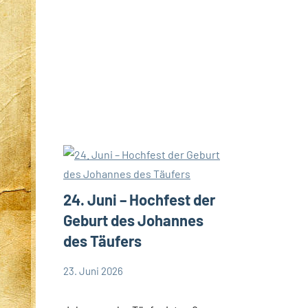
24. Juni – Hochfest der
Geburt des Johannes
des Täufers
23. Juni 2026
Hubert
App-
Grabmann
spirituelles