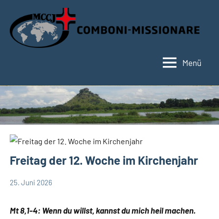
Zum
Inhalt
springen
Menü
Hauptseite
Freitag der 12. Woche im Kirchenjahr
25. Juni 2026
Hubert
App-
Grabmann
spirituelles
Mt 8,1-4: Wenn du willst, kannst du mich heil machen.