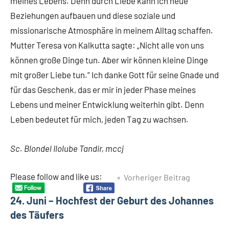
meines Lebens. Denn durch Liebe kann ich neue
Beziehungen aufbauen und diese soziale und
missionarische Atmosphäre in meinem Alltag schaffen.
Mutter Teresa von Kalkutta sagte: „Nicht alle von uns
können große Dinge tun. Aber wir können kleine Dinge
mit großer Liebe tun.“ Ich danke Gott für seine Gnade und
für das Geschenk, das er mir in jeder Phase meines
Lebens und meiner Entwicklung weiterhin gibt. Denn
Leben bedeutet für mich, jeden Tag zu wachsen.
Sc. Blondel Ilolube Tandir, mccj
Beitragsnavigation
Please follow and like us:
Vorheriger Beitrag
Schlagwörter
Ausbildung
24. Juni – Hochfest der Geburt des Johannes
Berufung
des Täufers
Noviziat