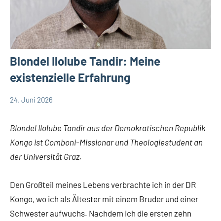
Blondel Ilolube Tandir: Meine
existenzielle Erfahrung
24. Juni 2026
Andrea
App-
Fuchs
news
Blondel Ilolube Tandir aus der Demokratischen Republik
Kongo ist Comboni-Missionar und Theologiestudent an
der Universität Graz.
Den Großteil meines Lebens verbrachte ich in der DR
Kongo, wo ich als Ältester mit einem Bruder und einer
Schwester aufwuchs. Nachdem ich die ersten zehn