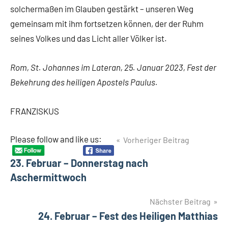
solchermaßen im Glauben gestärkt – unseren Weg
gemeinsam mit ihm fortsetzen können, der der Ruhm
seines Volkes und das Licht aller Völker ist.
Rom, St. Johannes im Lateran, 25. Januar 2023, Fest der
Bekehrung des heiligen Apostels Paulus.
FRANZISKUS
Beitragsnavigation
Please follow and like us:
Vorheriger Beitrag
Schlagwörter
Fastenzeit
23. Februar – Donnerstag nach
Papst
Aschermittwoch
Franziskus
Nächster Beitrag
24. Februar – Fest des Heiligen Matthias