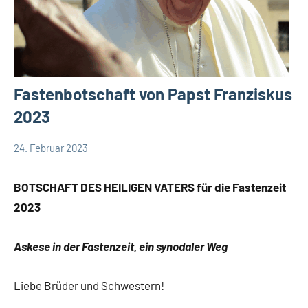
Fastenbotschaft von Papst Franziskus
2023
24. Februar 2023
Andrea
App-
Fuchs
news
BOTSCHAFT DES HEILIGEN VATERS
für die Fastenzeit
App-
2023
spirituelles
Startseite
Askese in der Fastenzeit, ein synodaler Weg
Weltweit
Liebe Brüder und Schwestern!