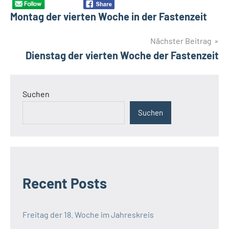
Schlagwörter
Bildung
Montag der vierten Woche in der Fastenzeit
Institute for
Social
Nächster Beitrag
Transformation
Dienstag der vierten Woche der Fastenzeit
(IST)
Kenia
Nairobi
Suchen
Sozialer
Wandel
Suchen
Tangaza
University
College
Recent Posts
Freitag der 18. Woche im Jahreskreis