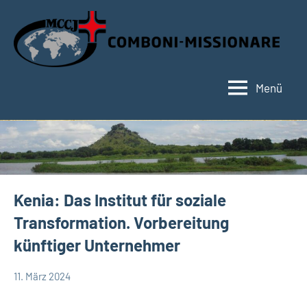
Zum
Inhalt
springen
Menü
Hauptseite
Kenia: Das Institut für soziale
Transformation. Vorbereitung
künftiger Unternehmer
11. März 2024
Andrea
App-
Fuchs
news