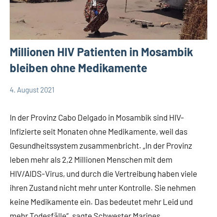
Millionen HIV Patienten in Mosambik
bleiben ohne Medikamente
4. August 2021
comboni-
Keine
App-
missionare
Kommentare
news
In der Provinz Cabo Delgado in Mosambik sind HIV-
Infizierte seit Monaten ohne Medikamente, weil das
Gesundheitssystem zusammenbricht. „In der Provinz
leben mehr als 2,2 Millionen Menschen mit dem
HIV/AIDS-Virus, und durch die Vertreibung haben viele
ihren Zustand nicht mehr unter Kontrolle. Sie nehmen
keine Medikamente ein. Das bedeutet mehr Leid und
mehr Todesfälle“, sagte Schwester Marines.