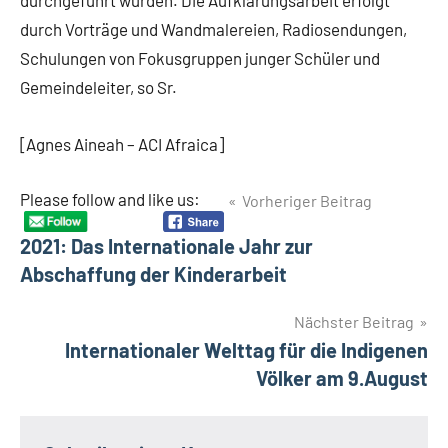
durchgeführt wurden. Die Aufklärungsarbeit erfolgt
durch Vorträge und Wandmalereien, Radiosendungen,
Schulungen von Fokusgruppen junger Schüler und
Gemeindeleiter, so Sr.
[Agnes Aineah – ACI Afraica]
Beitragsnavigation
Please follow and like us:
Vorheriger Beitrag
2021: Das Internationale Jahr zur
Abschaffung der Kinderarbeit
Nächster Beitrag
Internationaler Welttag für die Indigenen
Völker am 9.August