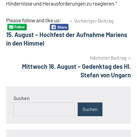
Hindernisse und Herausforderungen zu reagieren.“
Beitragsnavigation
Please follow and like us:
Vorheriger Beitrag
Schlagwörter
Evangelisierung
15. August – Hochfest der Aufnahme Mariens
Seelsorge
in den Himmel
Nächster Beitrag
Mittwoch 16. August – Gedenktag des Hl.
Stefan von Ungarn
Suchen
Suchen