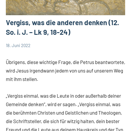
Vergiss, was die anderen denken (12.
So. i. J. – Lk 9, 18-24)
18. Juni 2022
Andrea
Keine
App-
Fuchs
Kommentare
news
Übrigens, diese wichtige Frage, die Petrus beantwortete,
App-
wird Jesus irgendwann jedem von uns auf unserem Weg
spirituelles
mit ihm stellen.
DSP
Startseite
„Vergiss einmal, was die Leute in oder außerhalb deiner
Weltweit
Gemeinde denken“, wird er sagen. „Vergiss einmal, was
die berühmten Christen und Geistlichen und Theologen,
die Schriftsteller, die sich für witzig halten, dein bester
Freund und die Leute aus deinem Hauskreis und der Typ