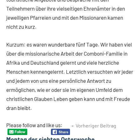
Teilnehmern über ihre vielseitigen Ehrenämter in den
jeweiligen Pfarreien und mit den Missionaren kamen
nicht zu kurz.
Kurzum: es waren wunderbare fünf Tage. Wir haben viel
über die missionarische Arbeit der Comboni-Familie in
Afrika und Deutschland gelernt und viele herzliche
Menschen kennengelernt. Letztlich versuchten wir jeder
und jedem von uns eine persönliche Antwort zu
ermöglichen, wie er oder sie im eigenen Umfeld dem
christlichen Glauben Leben geben kann und mit Freude
dran bleibt.
Beitragsnavigation
Please follow and like us:
Vorheriger Beitrag
Schlagwörter
Erlangen
Montag der siebten Osterwoche