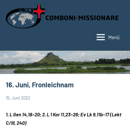
Zum
Inhalt
springen
Menü
Hauptseite
16. Juni, Fronleichnam
15. Juni 2022
Hubert
Keine
App-
Grabmann
Kommentare
spirituelles
1. L Gen 14,18–20; 2. L 1 Kor 11,23–26; Ev Lk 9,11b–17 (Lekt
C/III, 240)