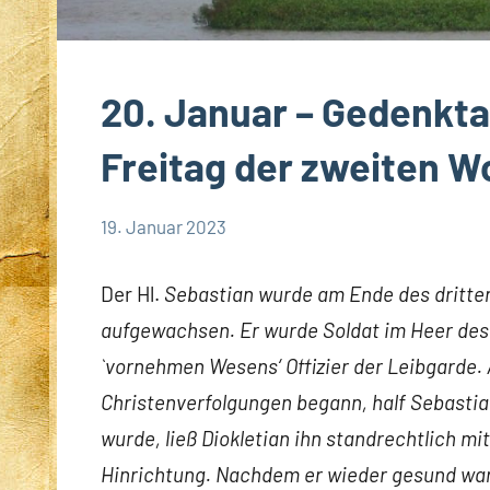
20. Januar – Gedenkta
Freitag der zweiten W
19. Januar 2023
Hubert
App-
Grabmann
spirituelles
Der Hl.
Sebastian wurde am Ende des dritten
aufgewachsen. Er wurde Soldat im Heer des 
`vornehmen Wesens‘ Offizier der Leibgarde.
Christenverfolgungen begann, half Sebastian
wurde, ließ Diokletian ihn standrechtlich mi
Hinrichtung. Nachdem er wieder gesund war,