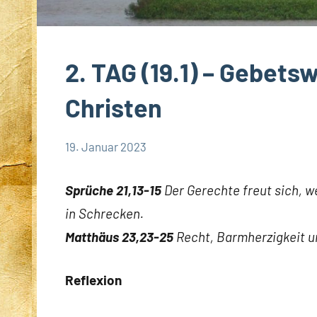
2. TAG (19.1) – Gebets
Christen
19. Januar 2023
Hubert
App-
Grabmann
spirituelles
Sprüche 21,13-15
Der Gerechte freut sich, w
in Schrecken.
Matthäus 23,23-25
Recht, Barmherzigkeit un
Reflexion