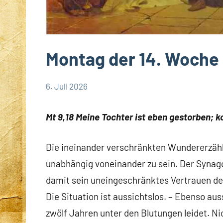
Montag der 14. Woche 
6. Juli 2026
Hubert
App-
Grabmann
spirituelles
Mt 9,18 Meine Tochter ist eben gestorben; 
Die ineinander verschränkten Wundererzäh
unabhängig voneinander zu sein. Der Synag
damit sein uneingeschränktes Vertrauen deu
Die Situation ist aussichtslos. – Ebenso auss
zwölf Jahren unter den Blutungen leidet. Ni