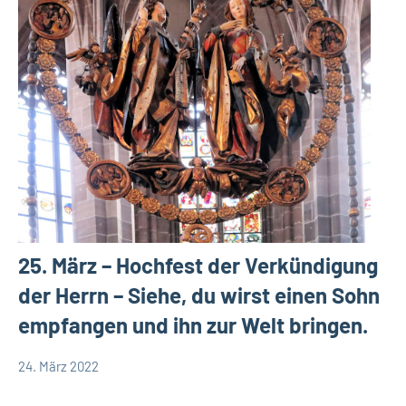
25. März – Hochfest der Verkündigung
der Herrn – Siehe, du wirst einen Sohn
empfangen und ihn zur Welt bringen.
24. März 2022
Hubert
Keine
App-
Grabmann
Kommentare
spirituelles