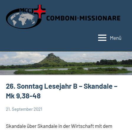
Zum
Inhalt
springen
Menü
Hauptseite
26. Sonntag Lesejahr B – Skandale –
Mk 9,38-48
21. September 2021
Hubert
Keine
App-
Grabmann
Kommentare
spirituelles
Skandale über Skandale in der Wirtschaft mit dem