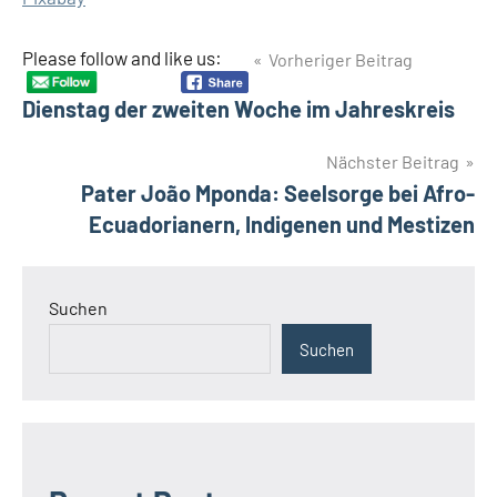
Beitragsnavigation
Please follow and like us:
Vorheriger Beitrag
Dienstag der zweiten Woche im Jahreskreis
Nächster Beitrag
Pater João Mponda: Seelsorge bei Afro-
Ecuadorianern, Indigenen und Mestizen
Suchen
Suchen