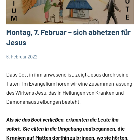
Montag, 7. Februar – sich abhetzen für
Jesus
6. Februar 2022
Hubert
Keine
App-
Grabmann
Kommentare
spirituelles
Dass Gott in ihm anwesend ist, zeigt Jesus durch seine
Taten. Im Evangelium hören wir eine Zusammenfassung
des Wirkens Jesu, das in Heilungen von Kranken und
Dämonenaustreibungen besteht.
Als sie das Boot verließen, erkannten die Leute ihn
sofort. Sie eilten in die Umgebung und
begannen, die
Kranken auf Matten dorthin zu bringen, wo sie hörten,