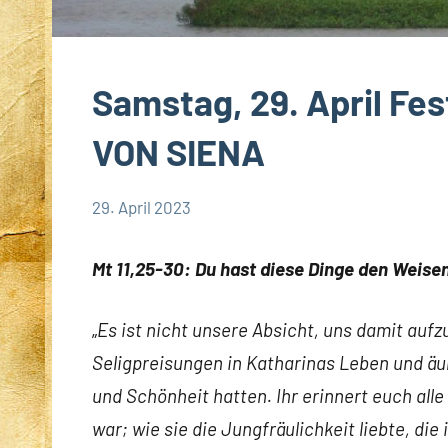
Samstag, 29. April Fe
VON SIENA
29. April 2023
Hubert
App-
Grabmann
spirituelles
Mt 11,25-30: Du hast diese Dinge den Weise
„
Es ist nicht unsere Absicht, uns damit aufz
Seligpreisungen in Katharinas Leben und ä
und Schönheit hatten. Ihr erinnert euch alle 
war; wie sie die Jungfräulichkeit liebte, d