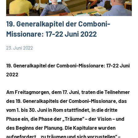
19. Generalkapitel der Comboni-
Missionare: 17-22 Juni 2022
23. Juni 2022
Hubert
Keine
App-
Grabmann
Kommentare
news
19. Generalkapitel der Comboni-Missionare: 17-22 Juni
Generalkapitel
2022
2022
Am Freitagmorgen, dem 17.
Juni, traten die Teilnehmer
des
19. Generalkapitels der Comboni-Missionare, das
vom 1. bis 30. Juni in Rom stattfindet, in die dritte
Phase ein, die Phase der „Träume“ – der Vision – und
des Beginns der Planung.
Die Kapitulare wurden
aufgefordert, „zu träumen und sich vorzustellen“ –