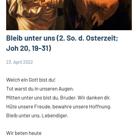
Bleib unter uns (2. So. d. Osterzeit;
Joh 20, 19-31)
23. April 2022
Andrea
Keine
App-
Fuchs
Kommentare
news
Welch ein Gott bist du!
App-
Tot warst du in unseren Augen.
spirituelles
Mitten unter uns bist du, Bruder. Wir danken dir.
DSP
Hüte unsere Freude, bewahre unsere Hoffnung.
Startseite
Bleib unter uns, Lebendiger.
Weltweit
Wir beten heute