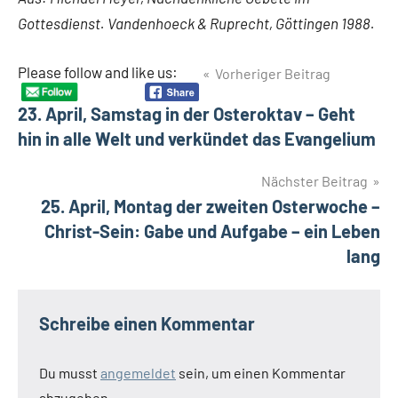
Gottesdienst. Vandenhoeck & Ruprecht, Göttingen 1988.
Beitragsnavigation
Please follow and like us:
Vorheriger Beitrag
Schlagwörter
Furcht
23. April, Samstag in der Osteroktav – Geht
Hoffnung
hin in alle Welt und verkündet das Evangelium
Nächster Beitrag
25. April, Montag der zweiten Osterwoche –
Christ-Sein: Gabe und Aufgabe – ein Leben
lang
Schreibe einen Kommentar
Du musst
angemeldet
sein, um einen Kommentar
abzugeben.