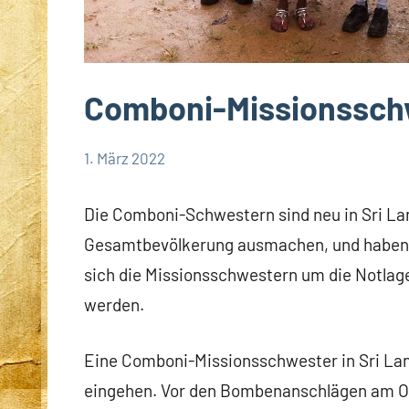
Comboni-Missionsschw
1. März 2022
Andrea
Keine
App-
Fuchs
Kommentare
news
Die Comboni-Schwestern sind neu in Sri La
Comboni-
Gesamtbevölkerung ausmachen, und haben 
Missionsschwestern
sich die Missionsschwestern um die Notlage
Startseite
werden.
Weltweit
Eine Comboni-Missionsschwester in Sri Lan
eingehen. Vor den Bombenanschlägen am Ost