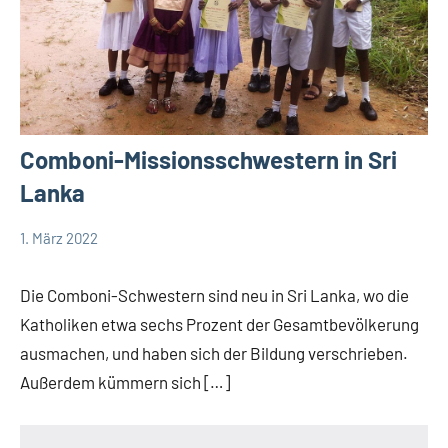
Comboni-Missionsschwestern in Sri
Lanka
1. März 2022
Andrea
Keine
App-
Fuchs
Kommentare
news
Die Comboni-Schwestern sind neu in Sri Lanka, wo die
Comboni-
Katholiken etwa sechs Prozent der Gesamtbevölkerung
Missionsschwestern
ausmachen, und haben sich der Bildung verschrieben.
Startseite
Außerdem kümmern sich […]
Weltweit