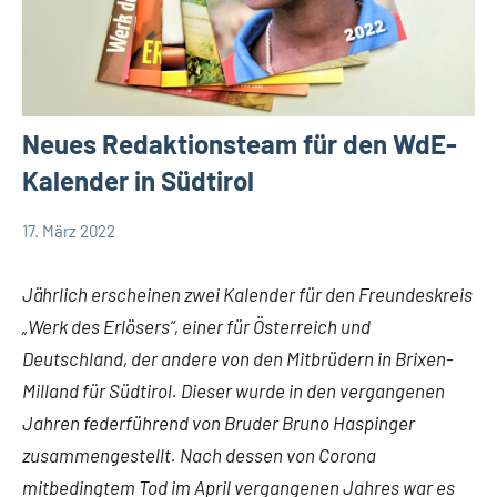
Neues Redaktionsteam für den WdE-
Kalender in Südtirol
17. März 2022
Andrea
Keine
App-
Fuchs
Kommentare
news
Jährlich erscheinen zwei Kalender für den Freundeskreis
Deutschland
„Werk des Erlösers“, einer für Österreich und
DSP
Deutschland, der andere von den Mitbrüdern in Brixen-
Startseite
Milland für Südtirol. Dieser wurde in den vergangenen
Jahren federführend von Bruder Bruno Haspinger
zusammengestellt. Nach dessen von Corona
mitbedingtem Tod im April vergangenen Jahres war es