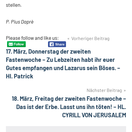
stellen.
P. Pius Daprè
Beitragsnavigation
Please follow and like us:
Vorheriger Beitrag
Schlagwörter
Kalender
17. März, Donnerstag der zweiten
WdE
Fastenwoche – Zu Lebzeiten habt ihr euer
Werk
Gutes empfangen und Lazarus sein Böses. –
des
Erlösers
Hl. Patrick
Nächster Beitrag
18. März, Freitag der zweiten Fastenwoche –
Das ist der Erbe. Lasst uns ihn töten! – HL.
CYRILL VON JERUSALEM