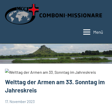
Zum
Inhalt
springen
Menü
Hauptseite
Welttag der Armen am 33. Sonntag im
Jahreskreis
17. November 2023
Hubert
App-
Grabmann
news