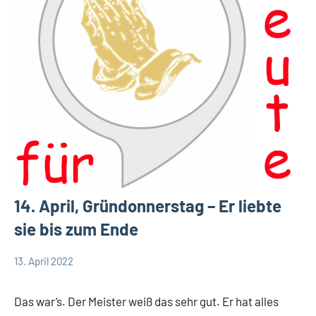
14. April, Gründonnerstag – Er liebte
sie bis zum Ende
13. April 2022
Hubert
Keine
App-
Grabmann
Kommentare
spirituelles
Das war’s. Der Meister weiß das sehr gut. Er hat alles