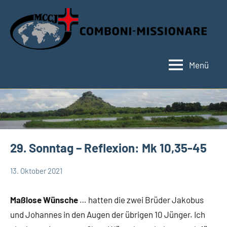
Zum
Inhalt
springen
Menü
Hauptseite
29. Sonntag – Reflexion: Mk 10,35-45
13. Oktober 2021
Hubert
Keine
App-
Grabmann
Kommentare
spirituelles
Maßlose Wünsche
… hatten die zwei Brüder Jakobus
und Johannes in den Augen der übrigen 10 Jünger. Ich