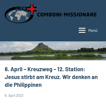
Zum
Inhalt
springen
Menü
Hauptseite
6. April – Kreuzweg – 12. Station:
Jesus stirbt am Kreuz. Wir denken an
die Philippinen
6. April 2023
Hubert
App-
Grabmann
spirituelles