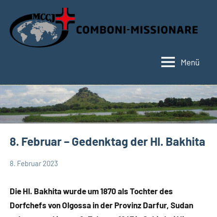
Zum
Inhalt
springen
Menü
Hauptseite
8. Februar – Gedenktag der Hl. Bakhita
8. Februar 2023
Hubert
App-
Grabmann
spirituelles
Die Hl. Bakhita wurde um 1870 als Tochter des
Dorfchefs von Olgossa in der Provinz Darfur, Sudan