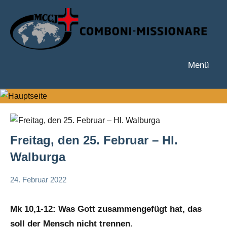
Zum
Inhalt
springen
Menü
Hauptseite
Freitag, den 25. Februar – Hl.
Walburga
24. Februar 2022
Hubert
Keine
App-
Grabmann
Kommentare
spirituelles
Mk 10,1-12: Was Gott zusammengefügt hat, das
soll der Mensch nicht trennen.