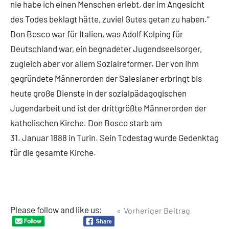
nie habe ich einen Menschen erlebt, der im Angesicht
des Todes beklagt hätte, zuviel Gutes getan zu haben.“
Don Bosco war für Italien, was Adolf Kolping für
Deutschland war, ein begnadeter Jugendseelsorger,
zugleich aber vor allem Sozialreformer. Der von ihm
gegründete Männerorden der Salesianer erbringt bis
heute große Dienste in der sozialpädagogischen
Jugendarbeit und ist der drittgrößte Männerorden der
katholischen Kirche. Don Bosco starb am
31. Januar 1888 in Turin. Sein Todestag wurde Gedenktag
für die gesamte Kirche.
Beitragsnavigation
Please follow and like us:
Vorheriger Beitrag