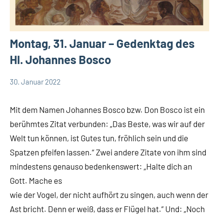
Montag, 31. Januar – Gedenktag des
Hl. Johannes Bosco
30. Januar 2022
Hubert
Keine
App-
Grabmann
Kommentare
spirituelles
Mit dem Namen Johannes Bosco bzw. Don Bosco ist ein
berühmtes Zitat verbunden: „Das Beste, was wir auf der
Welt tun können, ist Gutes tun, fröhlich sein und die
Spatzen pfeifen lassen.“ Zwei andere Zitate von ihm sind
mindestens genauso bedenkenswert: „Halte dich an
Gott. Mache es
wie der Vogel, der nicht aufhört zu singen, auch wenn der
Ast bricht. Denn er weiß, dass er Flügel hat.“ Und: „Noch