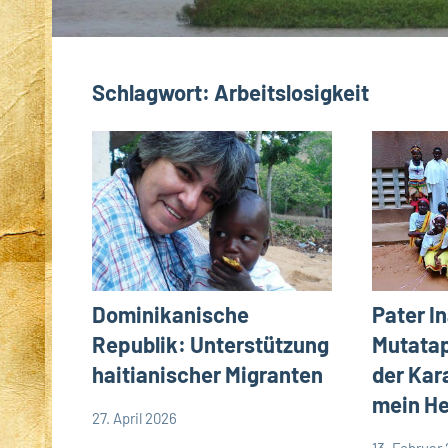
Schlagwort:
Arbeitslosigkeit
Dominikanische
Pater I
Republik: Unterstützung
Mutatap
haitianischer Migranten
der Kar
mein He
27. April 2026
Andrea
App-
13. Februar