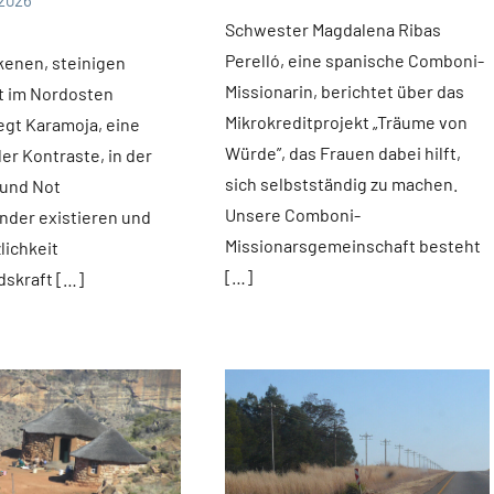
Fuchs
news
Schwester Magdalena Ribas
Perelló, eine spanische Comboni-
ckenen, steinigen
Missionarin, berichtet über das
t im Nordosten
Mikrokreditprojekt „Träume von
egt Karamoja, eine
Würde”, das Frauen dabei hilft,
er Kontraste, in der
sich selbstständig zu machen.
 und Not
Unsere Comboni-
nder existieren und
Missionarsgemeinschaft besteht
lichkeit
[…]
skraft […]