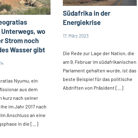
Südafrika in der
eogratias
Energiekrise
 Unterwegs, wo
17. März 2023
r Strom noch
Andrea
App-
Fuchs
news
des Wasser gibt
Die Rede zur Lage der Nation, die
Startseite
am 9. Februar im südafrikanischen
24
Weltweit
Parlament gehalten wurde, ist das
beste Beispiel für das politische
ratias Nyumu, ein
Abdriften von Präsident […]
issionar aus dem
 kurz nach seiner
ihe im Jahr 2017 nach
Im Anschluss an eine
sphase in die […]