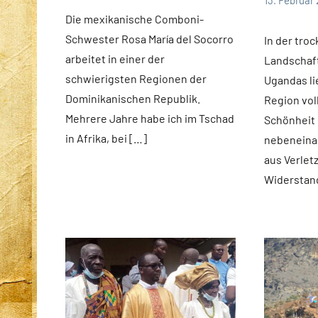
Fuchs
news
Andrea
App-
Die mexikanische Comboni-
Fuchs
news
Schwester Rosa María del Socorro
In der tro
arbeitet in einer der
Landschaf
schwierigsten Regionen der
Ugandas li
Dominikanischen Republik.
Region voll
Mehrere Jahre habe ich im Tschad
Schönheit
in Afrika, bei […]
nebeneina
aus Verletz
Widerstand