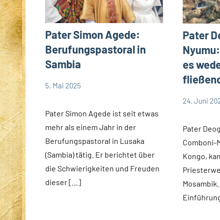
Pater Simon Agede:
Pater D
Berufungspastoral in
Nyumu:
Sambia
es wede
fließen
5. Mai 2025
Andrea
App-
24. Juni 20
Fuchs
news
Andrea
App-
Pater Simon Agede ist seit etwas
Fuchs
news
mehr als einem Jahr in der
Pater Deog
Berufungspastoral in Lusaka
Comboni-M
(Sambia) tätig. Er berichtet über
Kongo, kam
die Schwierigkeiten und Freuden
Priesterwe
dieser […]
Mosambik. 
Einführung