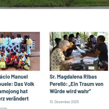
nácio Manuel
Sr. Magdalena Ribas
uele: Das Volk
Perelló: „Ein Traum von
amojong hat
Würde wird wahr”
rz verändert
10. Dezember 2025
Andrea
App-
 2026