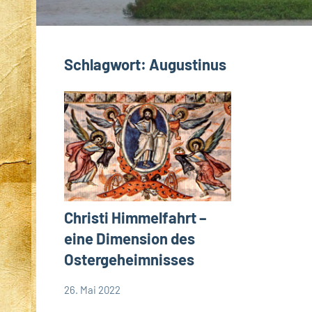
Schlagwort:
Augustinus
Christi Himmelfahrt –
eine Dimension des
Ostergeheimnisses
26. Mai 2022
Andrea
Keine
App-