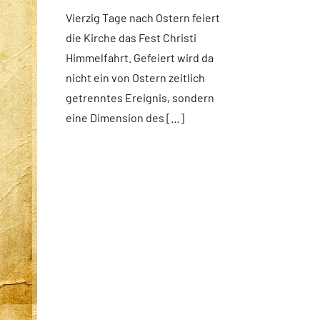
Fuchs
Kommentare
news
Vierzig Tage nach Ostern feiert
App-
die Kirche das Fest Christi
spirituelles
Himmelfahrt. Gefeiert wird da
DSP
nicht ein von Ostern zeitlich
Startseite
getrenntes Ereignis, sondern
Weltweit
eine Dimension des […]