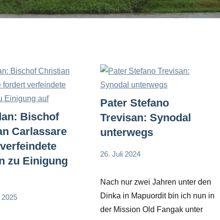
Pater Stefano
an: Bischof
Trevisan: Synodal
an Carlassare
unterwegs
 verfeindete
26. Juli 2024
n zu Einigung
Andrea
App-
Fuchs
news
Nach nur zwei Jahren unter den
Dinka in Mapuordit bin ich nun in
r 2025
der Mission Old Fangak unter