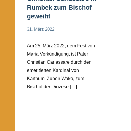
Rumbek zum Bischof
geweiht
31. März 2022
Andrea
Keine
App-
Fuchs
Kommentare
news
Am 25. März 2022, dem Fest von
Startseite
Maria Verkündigung, ist Pater
Weltweit
Christian Carlassare durch den
emeritierten Kardinal von
Karthum, Zubeir Wako, zum
Bischof der Diözese […]