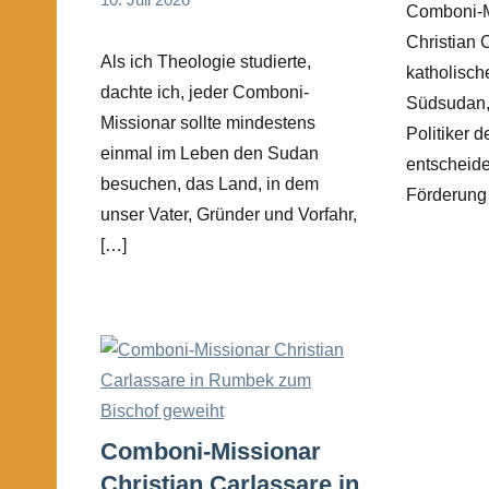
Comboni-M
Andrea
App-
Fuchs
Christian 
news
Als ich Theologie studierte,
katholisch
dachte ich, jeder Comboni-
Südsudan, 
Missionar sollte mindestens
Politiker 
einmal im Leben den Sudan
entscheide
besuchen, das Land, in dem
Förderung 
unser Vater, Gründer und Vorfahr,
[…]
Comboni-Missionar
Christian Carlassare in