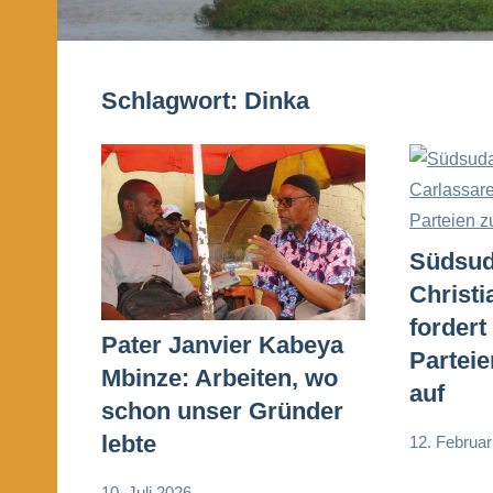
Schlagwort:
Dinka
Südsud
Christi
fordert
Pater Janvier Kabeya
Parteie
Mbinze: Arbeiten, wo
auf
schon unser Gründer
lebte
12. Februa
Andrea
App-
Fuchs
news
10. Juli 2026