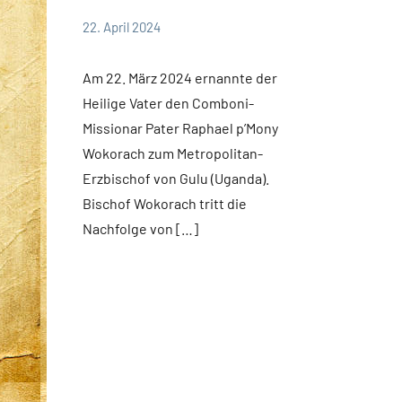
22. April 2024
Andrea
App-
Fuchs
news
Am 22. März 2024 ernannte der
Heilige Vater den Comboni-
Missionar Pater Raphael p’Mony
Wokorach zum Metropolitan-
Erzbischof von Gulu (Uganda).
Bischof Wokorach tritt die
Nachfolge von […]