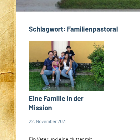
Schlagwort:
Familienpastoral
Eine Familie in der
Mission
22. November 2021
Andrea
Keine
App-
Fuchs
Kommentare
news
Ein Vater und eine Mutter mit