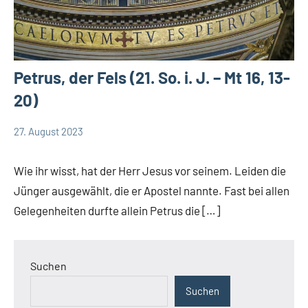
Petrus, der Fels (21. So. i. J. – Mt 16, 13-
20)
27. August 2023
Andrea
App-
Fuchs
news
Wie ihr wisst, hat der Herr Jesus vor seinem. Leiden die
App-
Jünger ausgewählt, die er Apostel nannte. Fast bei allen
spirituelles
Gelegenheiten durfte allein Petrus die […]
Suchen
Suchen