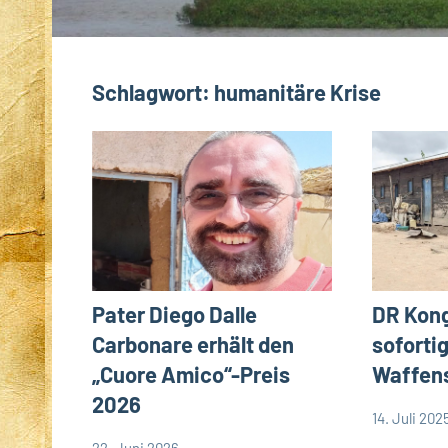
Schlagwort:
humanitäre Krise
Pater Diego Dalle
DR Kong
Carbonare erhält den
soforti
„Cuore Amico“-Preis
Waffens
2026
14. Juli 202
Andrea
App-
22. Juni 2026