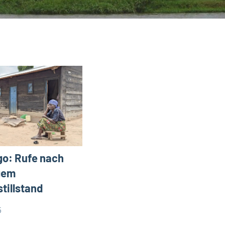
o: Rufe nach
gem
tillstand
5