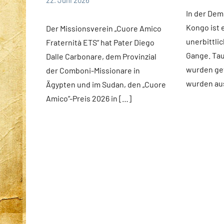
Fuchs
news
Andrea
Startseite
In der Dem
Fuchs
Weltweit
Kongo ist 
Der Missionsverein „Cuore Amico
unerbittli
Fraternità ETS“ hat Pater Diego
Gange. Ta
Dalle Carbonare, dem Provinzial
wurden ge
der Comboni-Missionare in
wurden aus
Ägypten und im Sudan, den „Cuore
Amico“-Preis 2026 in […]