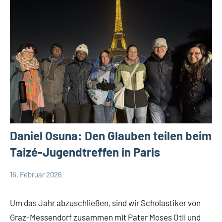
Daniel Osuna: Den Glauben teilen beim
Taizé-Jugendtreffen in Paris
16. Februar 2026
Andrea
App-
Fuchs
news
Um das Jahr abzuschließen, sind wir Scholastiker von
Graz-Messendorf zusammen mit Pater Moses Otii und