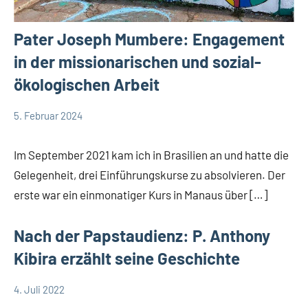
Pater Joseph Mumbere: Engagement
in der missionarischen und sozial-
ökologischen Arbeit
5. Februar 2024
Andrea
App-
Fuchs
news
Im September 2021 kam ich in Brasilien an und hatte die
Gelegenheit, drei Einführungskurse zu absolvieren. Der
erste war ein einmonatiger Kurs in Manaus über […]
Nach der Papstaudienz: P. Anthony
Kibira erzählt seine Geschichte
4. Juli 2022
Andrea
App-