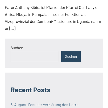
Fuchs
news
Pater Anthony Kibira ist Pfarrer der Pfarrei Our Lady of
DSP
Africa Mbuya in Kampala. In seiner Funktion als
Generalkapitel
Vizeprovinzial der Comboni-Missionare in Uganda nahm
2022
er […]
Startseite
Weltweit
Suchen
Suchen
Recent Posts
6. August, Fest der Verklärung des Herrn