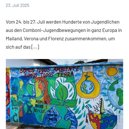
23. Juli 2025
Andrea
App-
Fuchs
news
Vom 24. bis 27. Juli werden Hunderte von Jugendlichen
aus den Comboni-Jugendbewegungen in ganz Europa in
Mailand, Verona und Florenz zusammenkommen, um
sich auf das […]