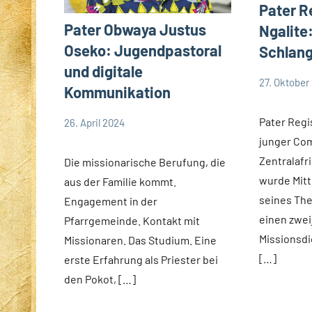
Pater R
Pater Obwaya Justus
Ngalite
Oseko: Jugendpastoral
Schlang
und digitale
27. Oktober
Kommunikation
Andrea
App-
Fuchs
news
Pater Regis
26. April 2024
Andrea
App-
junger Com
Fuchs
news
Zentralafr
Die missionarische Berufung, die
wurde Mitt
aus der Familie kommt.
seines The
Engagement in der
einen zwei
Pfarrgemeinde. Kontakt mit
Missionsdie
Missionaren. Das Studium. Eine
[…]
erste Erfahrung als Priester bei
den Pokot, […]