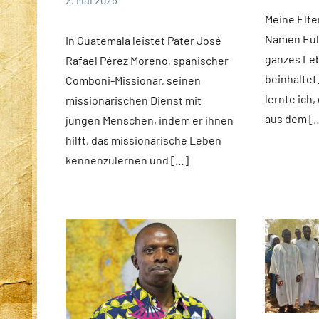
2. Mai 2025
Fuchs
news
Andrea
App-
Meine Elte
Fuchs
news
Namen Eulà
In Guatemala leistet Pater José
ganzes L
Rafael Pérez Moreno, spanischer
beinhaltet.
Comboni-Missionar, seinen
lernte ich
missionarischen Dienst mit
aus dem [
jungen Menschen, indem er ihnen
hilft, das missionarische Leben
kennenzulernen und […]