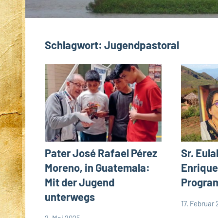
Schlagwort:
Jugendpastoral
Sr. Eula
Pater José Rafael Pérez
Enrique
Moreno, in Guatemala:
Progra
Mit der Jugend
unterwegs
17. Februar
Andrea
App-