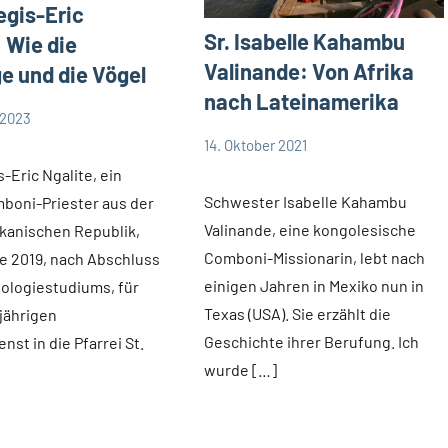
egis-Eric
Sr. Isabelle Kahambu
: Wie die
Valinande: Von Afrika
e und die Vögel
nach Lateinamerika
 2023
14. Oktober 2021
Andrea
Keine
App-
-Eric Ngalite, ein
Fuchs
Kommentare
news
Schwester Isabelle Kahambu
boni-Priester aus der
Startseite
Valinande, eine kongolesische
ikanischen Republik,
Weltweit
Comboni-Missionarin, lebt nach
e 2019, nach Abschluss
einigen Jahren in Mexiko nun in
ologiestudiums, für
Texas (USA). Sie erzählt die
jährigen
Geschichte ihrer Berufung. Ich
nst in die Pfarrei St.
wurde […]