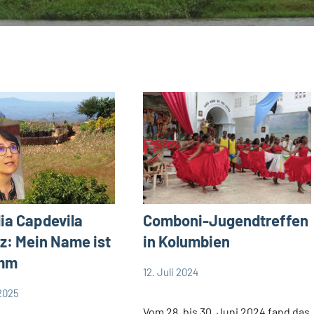
Comboni-Jugendtreffen
lia Capdevila
in Kolumbien
z: Mein Name ist
mm
12. Juli 2024
Andrea
App-
 2025
Fuchs
news
Vom 28. bis 30. Juni 2024 fand das