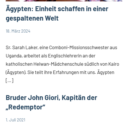
Ägypten: Einheit schaffen in einer
gespaltenen Welt
18. März 2024
Andrea
App-
Fuchs
news
Sr. Sarah Laker, eine Comboni-Missionsschwester aus
Uganda, arbeitet als Englischlehrerin an der
katholischen Helwan-Mädchenschule südlich von Kairo
(Ägypten). Sie teilt ihre Erfahrungen mit uns. Ägypten
[…]
Bruder John Giori, Kapitän der
„Redemptor“
1. Juli 2021
comboni-
Startseite