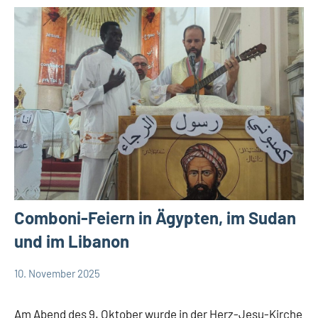
Comboni-Feiern in Ägypten, im Sudan
und im Libanon
10. November 2025
Andrea
App-
Fuchs
news
Am Abend des 9. Oktober wurde in der Herz-Jesu-Kirche