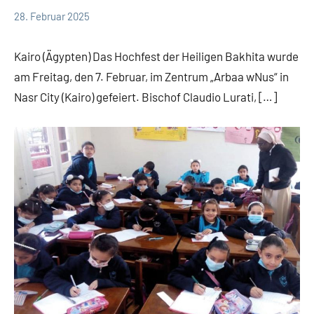
28. Februar 2025
Andrea
App-
Fuchs
news
Kairo (Ägypten) Das Hochfest der Heiligen Bakhita wurde
am Freitag, den 7. Februar, im Zentrum „Arbaa wNus“ in
Nasr City (Kairo) gefeiert. Bischof Claudio Lurati, […]