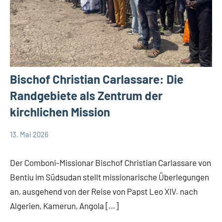
Bischof Christian Carlassare: Die
Randgebiete als Zentrum der
kirchlichen Mission
13. Mai 2026
Andrea
App-
Fuchs
news
Der Comboni-Missionar Bischof Christian Carlassare von
Bentiu im Südsudan stellt missionarische Überlegungen
an, ausgehend von der Reise von Papst Leo XIV. nach
Algerien, Kamerun, Angola […]