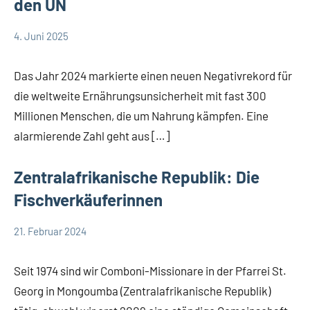
den UN
4. Juni 2025
Andrea
App-
Fuchs
news
Das Jahr 2024 markierte einen neuen Negativrekord für
die weltweite Ernährungsunsicherheit mit fast 300
Millionen Menschen, die um Nahrung kämpfen. Eine
alarmierende Zahl geht aus […]
Zentralafrikanische Republik: Die
Fischverkäuferinnen
21. Februar 2024
Andrea
App-
Fuchs
news
Seit 1974 sind wir Comboni-Missionare in der Pfarrei St.
Georg in Mongoumba (Zentralafrikanische Republik)