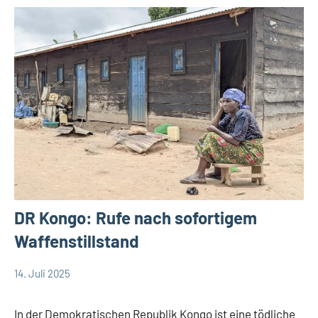
DR Kongo: Rufe nach sofortigem
Waffenstillstand
14. Juli 2025
Andrea
App-
Fuchs
news
In der Demokratischen Republik Kongo ist eine tödliche