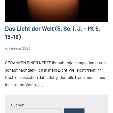
Das Licht der Welt (5. So. i. J. – Mt 5,
13-16)
4. Februar 2023
Andrea
App-
Fuchs
news
GEDANKEN EINER KERZE Ihr habt mich angezündet und
App-
schaut nachdenklich in mein Licht.Vielleicht freut Ihr
spirituelles
Euch ein bisschen dabei.Ich jedenfalls freue mich, dass
Deutschland
ich brenne.Wenn […]
DSP
Startseite
Weltweit
Suchen