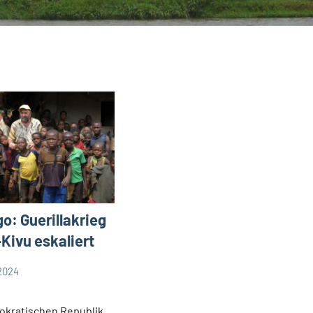
o: Guerillakrieg
-Kivu eskaliert
2024
okratischen Republik