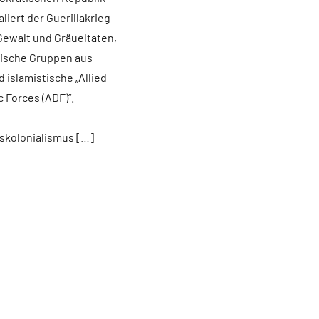
liert der Guerillakrieg
Gewalt und Gräueltaten,
rische Gruppen aus
 islamistische „Allied
 Forces (ADF)“.
skolonialismus […]