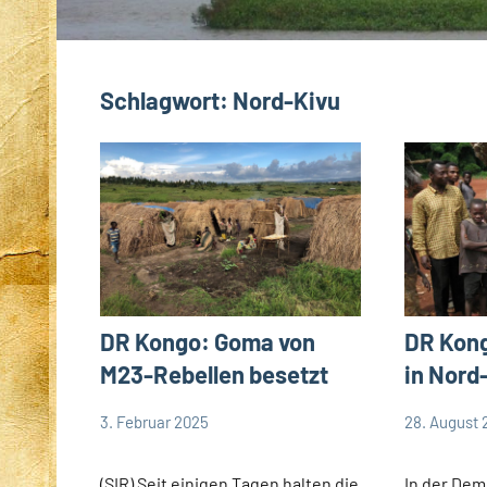
Schlagwort:
Nord-Kivu
DR Kongo: Goma von
DR Kong
M23-Rebellen besetzt
in Nord
3. Februar 2025
28. August 
Andrea
Andrea
App-
App-
Fuchs
Fuchs
news
news
(SIR) Seit einigen Tagen halten die
In der Dem