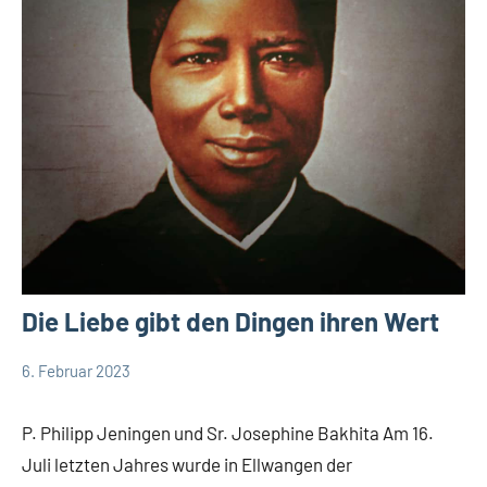
Die Liebe gibt den Dingen ihren Wert
6. Februar 2023
Andrea
App-
Fuchs
news
P. Philipp Jeningen und Sr. Josephine Bakhita Am 16.
Deutschland
Juli letzten Jahres wurde in Ellwangen der
DSP